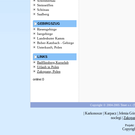
Schreiberhau
Steinseiffen
Schönau
Saalberg
GEBIRGSZUG
Riesengebirge
Isergebirge
Landeshuter Kamm
Bober-Katzbach - Gebirge
Unterkunft, Polen
LINKS
Badflinsberg,Kururlub
Urlaub in Polen
Zakopane, Polen
online:0
Copyright © 2004-2005 Tenet s.c. (T
|
Karkonosze
|
Karpacz
|
Jelenia Gór
noclegi
|
Zakopa
Projekt
Copyrig