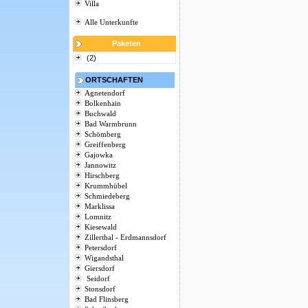
Villa
Alle Unterkunfte
Paketen
(2)
ORTSCHAFTEN
Agnetendorf
Bolkenhain
Buchwald
Bad Warmbrunn
Schömberg
Greiffenberg
Gajowka
Jannowitz
Hirschberg
Krummhübel
Schmiedeberg
Marklissa
Lomnitz
Kiesewald
Zillerthal - Erdmannsdorf
Petersdorf
Wigandsthal
Giersdorf
Seidorf
Stonsdorf
Bad Flinsberg