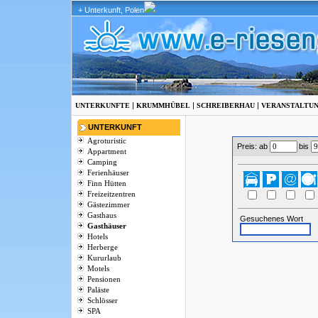
+ Unterkunft, Polen
|
|
|
UNTERKUNFTE
KRUMMHÜBEL
SCHREIBERHAU
VERANSTALTU
UNTERKUNFT
Agroturistic
Preis: ab
bis
Appartment
Camping
Ferienhäuser
Finn Hütten
Freizeitzentren
Gästezimmer
Gasthaus
Gesuchenes Wort
Gasthäuser
Hotels
Herberge
Kururlaub
Motels
Pensionen
Paläste
Schlösser
SPA