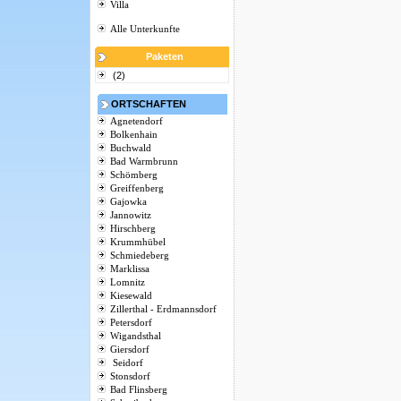
Villa
Alle Unterkunfte
Paketen
(2)
ORTSCHAFTEN
Agnetendorf
Bolkenhain
Buchwald
Bad Warmbrunn
Schömberg
Greiffenberg
Gajowka
Jannowitz
Hirschberg
Krummhübel
Schmiedeberg
Marklissa
Lomnitz
Kiesewald
Zillerthal - Erdmannsdorf
Petersdorf
Wigandsthal
Giersdorf
Seidorf
Stonsdorf
Bad Flinsberg