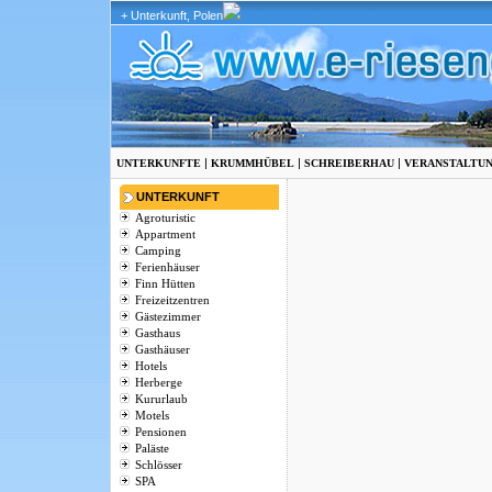
+ Unterkunft, Polen
|
|
|
UNTERKUNFTE
KRUMMHÜBEL
SCHREIBERHAU
VERANSTALTU
UNTERKUNFT
Agroturistic
Appartment
Camping
Ferienhäuser
Finn Hütten
Freizeitzentren
Gästezimmer
Gasthaus
Gasthäuser
Hotels
Herberge
Kururlaub
Motels
Pensionen
Paläste
Schlösser
SPA