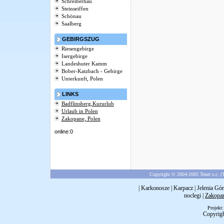
Schreiberhau
Steinseiffen
Schönau
Saalberg
GEBIRGSZUG
Riesengebirge
Isergebirge
Landeshuter Kamm
Bober-Katzbach - Gebirge
Unterkunft, Polen
LINKS
Badflinsberg,Kururlub
Urlaub in Polen
Zakopane, Polen
online:0
Copyright © 2004-2005 Tenet s.c. (T
|
Karkonosze
|
Karpacz
|
Jelenia Gór
noclegi
|
Zakopa
Projekt
Copyrig