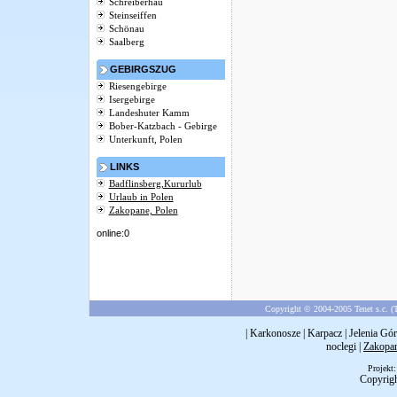
Schreiberhau
Steinseiffen
Schönau
Saalberg
GEBIRGSZUG
Riesengebirge
Isergebirge
Landeshuter Kamm
Bober-Katzbach - Gebirge
Unterkunft, Polen
LINKS
Badflinsberg,Kururlub
Urlaub in Polen
Zakopane, Polen
online:0
Copyright © 2004-2005 Tenet s.c. (T
|
Karkonosze
|
Karpacz
|
Jelenia Gór
noclegi
|
Zakopa
Projekt
Copyrig