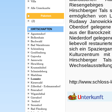
Villa
Riesengebir
Alle Unterkunfte
Hirschberger Tals 
ermöglichen von L
Paketen
Rudawy Janowickie
(2)
Oberdorf gelegene 
ORTSCHAFTEN
aus der Barockzeit
Agnetendorf
Niederdorf gelegen
Bolkenhain
Buchwald
liebevoll restaurie
Bad Warmbrunn
sich ein Spazierga
Schömberg
Greiffenberg
Kulturzentrum mi
Gajowka
Hirschberger Ta
Jannowitz
Hirschberg
Wechselausstellung
Krummhübel
Schmiedeberg
Marklissa
Lomnitz
http://www.schloss-l
Kiesewald
Zillerthal - Erdmannsdorf
Petersdorf
Wigandsthal
Giersdorf
Seidorf
Stonsdorf
Bad Flinsberg