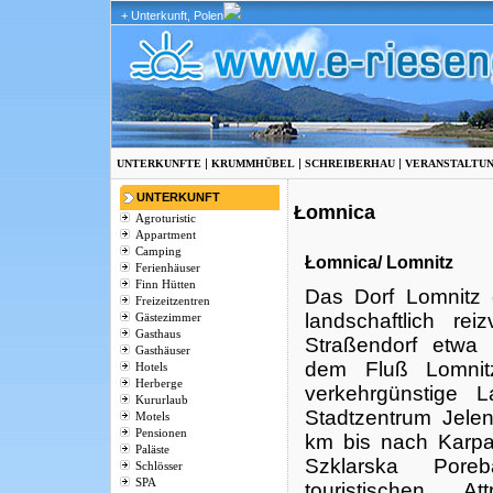
+ Unterkunft, Polen
|
|
|
UNTERKUNFTE
KRUMMHÜBEL
SCHREIBERHAU
VERANSTALTU
UNTERKUNFT
Łomnica
Agroturistic
Appartment
Camping
Łomnica/ Lomnitz
Ferienhäuser
Finn Hütten
Das Dorf Lomnitz e
Freizeitzentren
landschaftlich rei
Gästezimmer
Gasthaus
Straßendorf etwa
Gasthäuser
dem Fluß Lomnit
Hotels
Herberge
verkehrgünstige
Kururlaub
Stadtzentrum Jele
Motels
Pensionen
km bis nach Karp
Paläste
Szklarska Pore
Schlösser
SPA
touristischen At