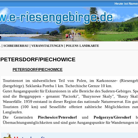
Heute ist Name
|
|
|
L
SCHREIBERHAU
VERANSTALTUNGEN
POLENS LANDKARTE
PETERSDORF/PIECHOWICE
PETERSDORF/PIECHOWICE
Touristenort im südwestlichen Teil von Polen, im Karkonosze- (Riesengeb
(Isergebirge). Szklarska Poreba 1 km. Tschechische Grenze 10 km.
Guter Ausgangspunkt für Exkursionen in alle Bereiche des Sudeten-Gebirges. Spe
sind die Berggruppen - genannt "Paciorki", "Bazynowe Skaly", "Baszy Skal
Wasserfälle. 1959 entstand in dieser Region das nationale Naturreservat. Ein g
Touristen (100 km) und Sessellifte offeriert zahlreiche Möglichkeiten z
Langlaufen.
Die Gemeinden
Piechowice/Petersdorf
und
Podgorzyn/Giersdorf
bi
Übernachtungsmöglichkeiten und sind gute Ausgangspunkte für Wanderungen ins