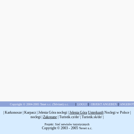
|
|
|
Copyright © 2004-2005 Tenet s.c. (Telvinet) s.c.
LOGUJ
OBJEKT ANGEBEN
ANGEBOT
|
Karkonosze
|
Karpacz
|
Jelenia Góra noclegi
|
Jelenia Góra
Unterkunft
Noclegi w Polsce
|
noclegi
|
Zakopane
|
Turistik.cz/de/
|
Turistik.sk/de/
|
Projekt: Sieć serwisów turystycznych
Copyright © 2003 - 2005
Tenet s.c.