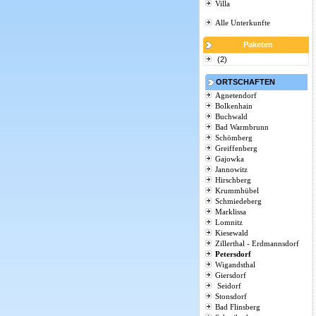
Villa
Alle Unterkunfte
Paketen
(2)
ORTSCHAFTEN
Agnetendorf
Bolkenhain
Buchwald
Bad Warmbrunn
Schömberg
Greiffenberg
Gajowka
Jannowitz
Hirschberg
Krummhübel
Schmiedeberg
Marklissa
Lomnitz
Kiesewald
Zillerthal - Erdmannsdorf
Petersdorf
Wigandsthal
Giersdorf
Seidorf
Stonsdorf
Bad Flinsberg