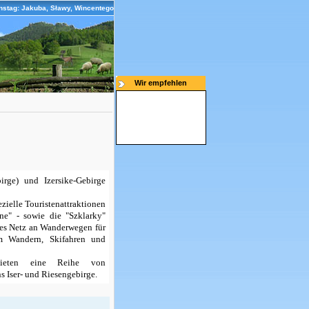
nstag: Jakuba, Sławy, Wincentego
Wir empfehlen
irge) und Izersike-Gebirge
zielle Touristenattraktionen
ne" - sowie die "Szklarky"
utes Netz an Wanderwegen für
um Wandern, Skifahren und
eten eine Reihe von
 Iser- und Riesengebirge.