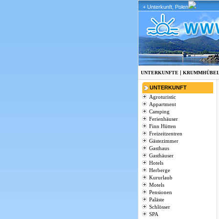
+ Unterkunft, Polen
|
UNTERKUNFTE
KRUMMHÜBE
UNTERKUNFT
Agroturistic
Appartment
Camping
Ferienhäuser
Finn Hütten
Freizeitzentren
Gästezimmer
Gasthaus
Gasthäuser
Hotels
Herberge
Kururlaub
Motels
Pensionen
Paläste
Schlösser
SPA