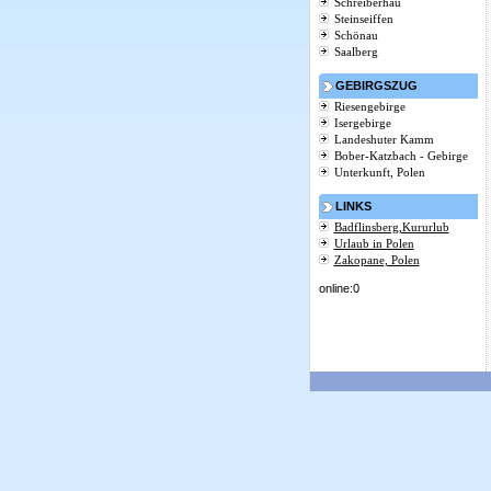
Schreiberhau
Steinseiffen
Schönau
Saalberg
GEBIRGSZUG
Riesengebirge
Isergebirge
Landeshuter Kamm
Bober-Katzbach - Gebirge
Unterkunft, Polen
LINKS
Badflinsberg,Kururlub
Urlaub in Polen
Zakopane, Polen
online:0