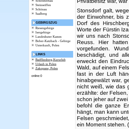
Privatbesitz war, war
Schreiberhau
Steinseiffen
Stonsdorf galt, we
Schönau
Saalberg
der Einwohner, bis 
Dorf des Hirschberg
GEBIRGSZUG
Riesengebirge
Worte der Fürstin Iz
Isergebirge
wir uns nach Stonsd
Landeshuter Kamm
Reuss. Hier hatte
Bober-Katzbach - Gebirge
Unterkunft, Polen
vorgefunden. Wund
beschädigt, und al
LINKS
Badflinsberg,Kururlub
erweckt den Eindruc
Urlaub in Polen
Wald, auf einem Felse
Zakopane, Polen
fast in der Luft hä
online:0
hinabgewälzt war, ge
nicht weiß, wie das
erzählte: der Felsen,
schon jeher auf zwei
befohl die ganze Er
hängt, man kann unte
Felsen geschmiedet, 
ein Moment stehen. (.