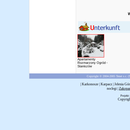
Apartamenty
Rozmarzony Ogród -
Staniszów
Copyright © 2004-2005 Tenet s.c. (T
|
Karkonosze
|
Karpacz
|
Jelenia Gór
noclegi
|
Zakopa
Projekt
Copyrig