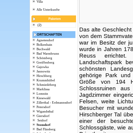
Villa
Alle Unterkunfte
Paketen
(2)
Das alte Geschlech
ORTSCHAFTEN
von dem Stammvater
Agnetendorf
war im Besitz der j
Bolkenhain
wurde in Jahren 17
Buchwald
Bad Warmbrunn
Reuss errichte
Schömberg
Landschaftspark be
Greiffenberg
Gajowka
schönsten Landesg
Jannowitz
gehörige Park und
Hirschberg
Krummhübel
Größe von 194 He
Schmiedeberg
Schlossruinen aus
Marklissa
Jagdzimmer eingerich
Lomnitz
Kiesewald
Felsen, weite Licht
Zillerthal - Erdmannsdorf
Besucher mit wunde
Petersdorf
Wigandsthal
Hirschberger Tal übe
Giersdorf
einer der besucht
Seidorf
Stonsdorf
Schlossgäste, wie au
Bad Flinsberg