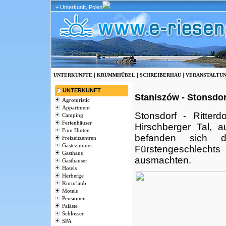
+ Unterkunft, Polen
|
|
|
UNTERKUNFTE
KRUMMHÜBEL
SCHREIBERHAU
VERANSTALTU
UNTERKUNFT
Staniszów - Stonsdor
Agroturistic
Appartment
Stonsdorf - Ritter
Camping
Ferienhäuser
Hirschberger Tal, a
Finn Hütten
befanden sich 
Freizeitzentren
Gästezimmer
Fürstengeschlecht
Gasthaus
ausmachten.
Gasthäuser
Hotels
Herberge
Kururlaub
Motels
Pensionen
Paläste
Schlösser
SPA