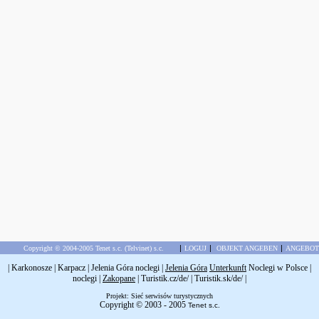
|
|
|
Copyright © 2004-2005 Tenet s.c. (Telvinet) s.c.
LOGUJ
OBJEKT ANGEBEN
ANGEBOT
|
Karkonosze
|
Karpacz
|
Jelenia Góra noclegi
|
Jelenia Góra
Unterkunft
Noclegi w Polsce
|
noclegi
|
Zakopane
|
Turistik.cz/de/
|
Turistik.sk/de/
|
Projekt: Sieć serwisów turystycznych
Copyright © 2003 - 2005
Tenet s.c.