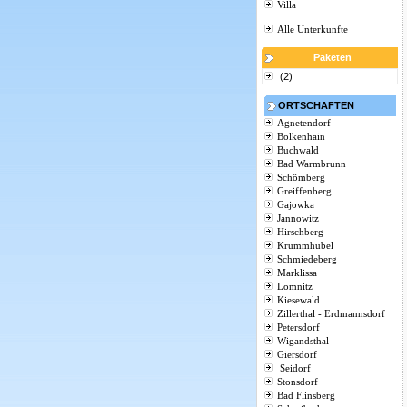
Villa
Alle Unterkunfte
Paketen
(2)
ORTSCHAFTEN
Agnetendorf
Bolkenhain
Buchwald
Bad Warmbrunn
Schömberg
Greiffenberg
Gajowka
Jannowitz
Hirschberg
Krummhübel
Schmiedeberg
Marklissa
Lomnitz
Kiesewald
Zillerthal - Erdmannsdorf
Petersdorf
Wigandsthal
Giersdorf
Seidorf
Stonsdorf
Bad Flinsberg