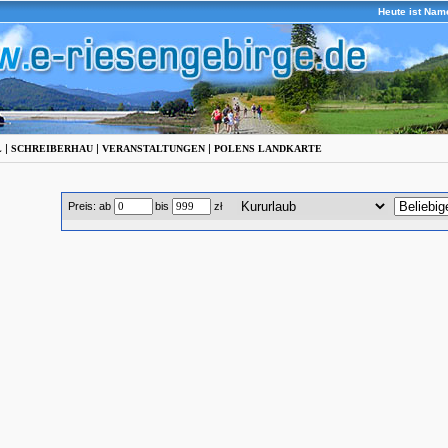
Heute ist Nam
|
|
|
L
SCHREIBERHAU
VERANSTALTUNGEN
POLENS LANDKARTE
Preis: ab
bis
zł