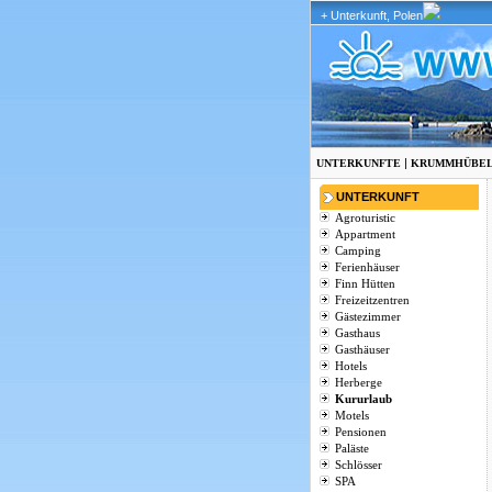
+ Unterkunft, Polen
|
UNTERKUNFTE
KRUMMHÜBE
UNTERKUNFT
Agroturistic
Appartment
Camping
Ferienhäuser
Finn Hütten
Freizeitzentren
Gästezimmer
Gasthaus
Gasthäuser
Hotels
Herberge
Kururlaub
Motels
Pensionen
Paläste
Schlösser
SPA