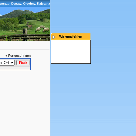
enstag: Donaty, Olechny, Kajetana
Wir empfehlen
+ Fortgeschritten