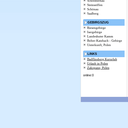
Schreiberhau
Steinseiffen
Schönau
Saalberg
GEBIRGSZUG
Riesengebirge
Isergebirge
Landeshuter Kamm
Bober-Katzbach - Gebirge
Unterkunft, Polen
LINKS
Badflinsberg,Kururlub
Urlaub in Polen
Zakopane, Polen
online:0